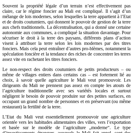
Souvent la propriété légale d’un terrain n’est effectivement pas
claire, car le régime foncier au Mali est compliqué. Il s’agit d’un
mélange de lois modernes, selon lesquelles la terre appartient à l’Etat
et de droits coutumiers, qui donnent le pouvoir de gestion de la terre
aux chefs traditionnels. La décentralisation, qui a donné une certaine
autonomie aux communes, a compliqué la situation davantage. Pour
sécuriser le droit à la terre des paysans, différents plans d’action
visent à attribuer la terre selon les lois modernes par des titres
fonciers. Mais cela peut entraîner d’autres pro-blèmes, notamment la
spéculation foncière et la tendance des riches de concentrer les terres
assez vite en rachetant les titres fonciers.
Le non-respect des droits coutumiers de petits producteurs – ou
même de villages entiers dans certains cas – est fortement lié au
choix, à savoir quelle agriculture le Mali veut promouvoir. Les
dirigeants du Mali ne prennent pas assez en compte les atouts de
l’agriculture traditionnelle avec ses variétés locales et surtout
négligent le besoin de pouvoir produire sur des petites surfaces, en
occupant un grand nombre de personnes et en préservant (ou même
restaurant) la fertilité de la terre.
L’Etat du Mali veut essentiellement promouvoir une agriculture
orientée vers les habitudes alimentaires des villes, vers l’exportation
et basée sur le modèle de l’agriculture „moderne“. Le type
d’investissements étrangers, auxquels le Mali fait appel, sont des