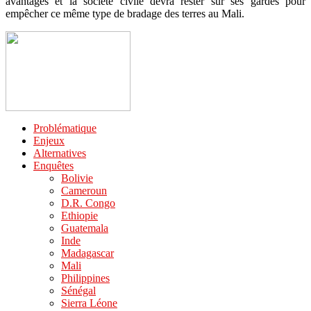
avantages et la société civile devra rester sur ses gardes pour
empêcher ce même type de bradage des terres au Mali.
Problématique
Enjeux
Alternatives
Enquêtes
Bolivie
Cameroun
D.R. Congo
Ethiopie
Guatemala
Inde
Madagascar
Mali
Philippines
Sénégal
Sierra Léone