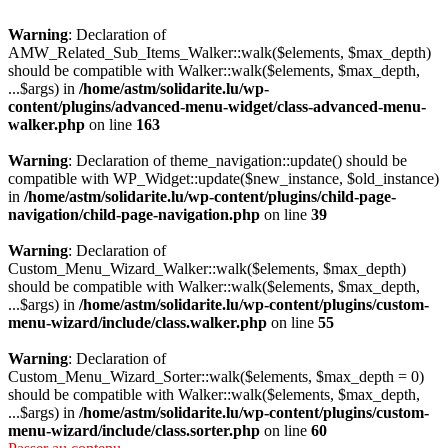
Warning
: Declaration of
AMW_Related_Sub_Items_Walker::walk($elements, $max_depth)
should be compatible with Walker::walk($elements, $max_depth,
...$args) in
/home/astm/solidarite.lu/wp-
content/plugins/advanced-menu-widget/class-advanced-menu-
walker.php
on line
163
Warning
: Declaration of theme_navigation::update() should be
compatible with WP_Widget::update($new_instance, $old_instance)
in
/home/astm/solidarite.lu/wp-content/plugins/child-page-
navigation/child-page-navigation.php
on line
39
Warning
: Declaration of
Custom_Menu_Wizard_Walker::walk($elements, $max_depth)
should be compatible with Walker::walk($elements, $max_depth,
...$args) in
/home/astm/solidarite.lu/wp-content/plugins/custom-
menu-wizard/include/class.walker.php
on line
55
Warning
: Declaration of
Custom_Menu_Wizard_Sorter::walk($elements, $max_depth = 0)
should be compatible with Walker::walk($elements, $max_depth,
...$args) in
/home/astm/solidarite.lu/wp-content/plugins/custom-
menu-wizard/include/class.sorter.php
on line
60