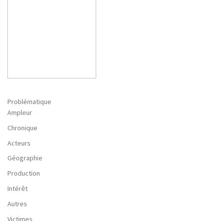
o
r
k
Problématique
Ampleur
Chronique
Acteurs
Géographie
Production
Intérêt
Autres
Victimes