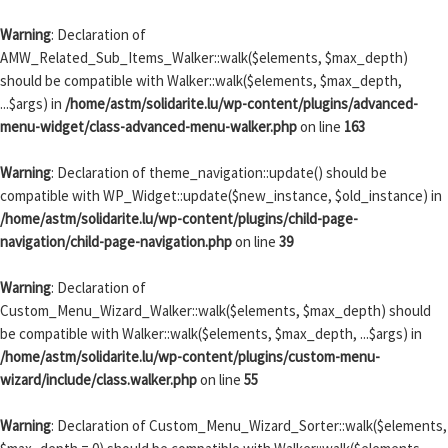
Passer au contenu
Warning
: Declaration of
AMW_Related_Sub_Items_Walker::walk($elements, $max_depth)
should be compatible with Walker::walk($elements, $max_depth,
...$args) in
/home/astm/solidarite.lu/wp-content/plugins/advanced-
menu-widget/class-advanced-menu-walker.php
on line
163
Warning
: Declaration of theme_navigation::update() should be
compatible with WP_Widget::update($new_instance, $old_instance) in
/home/astm/solidarite.lu/wp-content/plugins/child-page-
navigation/child-page-navigation.php
on line
39
Warning
: Declaration of
Custom_Menu_Wizard_Walker::walk($elements, $max_depth) should
be compatible with Walker::walk($elements, $max_depth, ...$args) in
/home/astm/solidarite.lu/wp-content/plugins/custom-menu-
wizard/include/class.walker.php
on line
55
Warning
: Declaration of Custom_Menu_Wizard_Sorter::walk($elements,