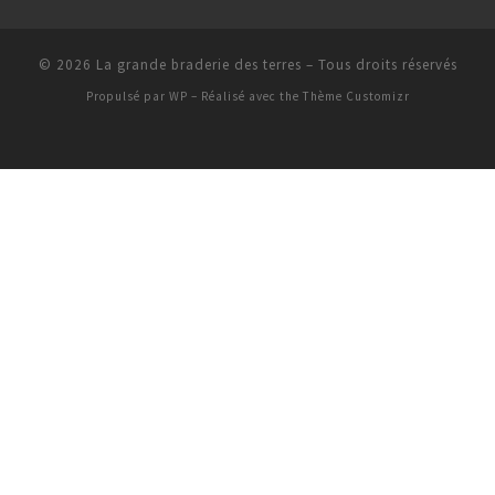
© 2026
La grande braderie des terres
– Tous droits réservés
Propulsé par
WP
– Réalisé avec the
Thème Customizr