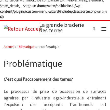
$max_depth = 0) should be compatible with Walker::walk($elements,
$max_depth, ...$args) in
/home/astm/solidarite.lu/wp-
content/plugins/custom-menu-wizard/include/class.sorter.php
on line
60
La grande braderie
des terres
Search
Me
Accueil
»
Thématique
»
Problématique
Problématique
C’est quoi l’accaparement des terres?
Le processus de prise de possession de surfaces
agraires par l’industrie agro-industrielle entraînant
l’expulsion des occupants traditionnels est