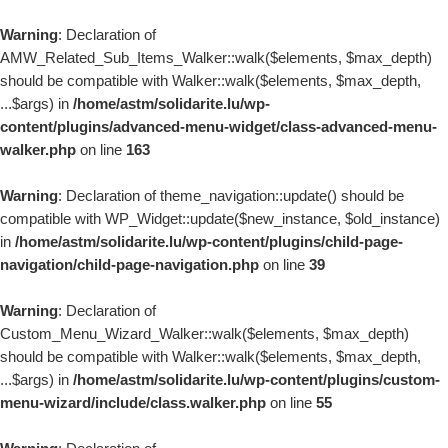
Passer au contenu
Warning
: Declaration of
AMW_Related_Sub_Items_Walker::walk($elements, $max_depth)
should be compatible with Walker::walk($elements, $max_depth,
...$args) in
/home/astm/solidarite.lu/wp-
content/plugins/advanced-menu-widget/class-advanced-menu-
walker.php
on line
163
Warning
: Declaration of theme_navigation::update() should be
compatible with WP_Widget::update($new_instance, $old_instance)
in
/home/astm/solidarite.lu/wp-content/plugins/child-page-
navigation/child-page-navigation.php
on line
39
Warning
: Declaration of
Custom_Menu_Wizard_Walker::walk($elements, $max_depth)
should be compatible with Walker::walk($elements, $max_depth,
...$args) in
/home/astm/solidarite.lu/wp-content/plugins/custom-
menu-wizard/include/class.walker.php
on line
55