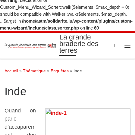
Warning
: Declaration of
Custom_Menu_Wizard_Sorter::walk($elements, $max_depth = 0)
should be compatible with Walker::walk($elements, $max_depth,
...$args) in
/home/astm/solidarite.lu/wp-content/plugins/custom-
menu-wizard/include/class.sorter.php
on line
60
La grande
braderie des
Search
terres
Me
Accueil
»
Thématique
»
Enquêtes
»
Inde
Inde
Quand on
parle
d’accaparem
ent des