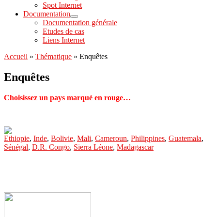
Spot Internet
Documentation
Documentation générale
Etudes de cas
Liens Internet
Accueil
»
Thématique
»
Enquêtes
Enquêtes
Choisissez un pays marqué en rouge…
Ethiopie
,
Inde
,
Bolivie
,
Mali
,
Cameroun
,
Philippines
,
Guatemala
,
Sénégal
,
D.R. Congo
,
Sierra Léone
,
Madagascar