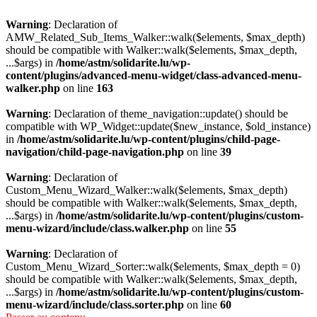
Warning
: Declaration of
AMW_Related_Sub_Items_Walker::walk($elements, $max_depth)
should be compatible with Walker::walk($elements, $max_depth,
...$args) in
/home/astm/solidarite.lu/wp-
content/plugins/advanced-menu-widget/class-advanced-menu-
walker.php
on line
163
Warning
: Declaration of theme_navigation::update() should be
compatible with WP_Widget::update($new_instance, $old_instance)
in
/home/astm/solidarite.lu/wp-content/plugins/child-page-
navigation/child-page-navigation.php
on line
39
Warning
: Declaration of
Custom_Menu_Wizard_Walker::walk($elements, $max_depth)
should be compatible with Walker::walk($elements, $max_depth,
...$args) in
/home/astm/solidarite.lu/wp-content/plugins/custom-
menu-wizard/include/class.walker.php
on line
55
Warning
: Declaration of
Custom_Menu_Wizard_Sorter::walk($elements, $max_depth = 0)
should be compatible with Walker::walk($elements, $max_depth,
...$args) in
/home/astm/solidarite.lu/wp-content/plugins/custom-
menu-wizard/include/class.sorter.php
on line
60