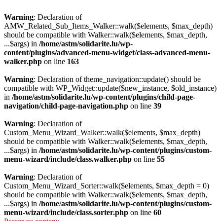
Warning
: Declaration of
AMW_Related_Sub_Items_Walker::walk($elements, $max_depth)
should be compatible with Walker::walk($elements, $max_depth,
...$args) in
/home/astm/solidarite.lu/wp-
content/plugins/advanced-menu-widget/class-advanced-menu-
walker.php
on line
163
Warning
: Declaration of theme_navigation::update() should be
compatible with WP_Widget::update($new_instance, $old_instance)
in
/home/astm/solidarite.lu/wp-content/plugins/child-page-
navigation/child-page-navigation.php
on line
39
Warning
: Declaration of
Custom_Menu_Wizard_Walker::walk($elements, $max_depth)
should be compatible with Walker::walk($elements, $max_depth,
...$args) in
/home/astm/solidarite.lu/wp-content/plugins/custom-
menu-wizard/include/class.walker.php
on line
55
Warning
: Declaration of
Custom_Menu_Wizard_Sorter::walk($elements, $max_depth = 0)
should be compatible with Walker::walk($elements, $max_depth,
...$args) in
/home/astm/solidarite.lu/wp-content/plugins/custom-
menu-wizard/include/class.sorter.php
on line
60