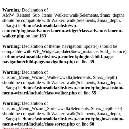
Warning
: Declaration of
AMW_Related_Sub_Items_Walker::walk($elements, $max_depth)
should be compatible with Walker::walk($elements, $max_depth,
...$args) in
/home/astm/solidarite.lu/wp-
content/plugins/advanced-menu-widget/class-advanced-menu-
walker.php
on line
163
Warning
: Declaration of theme_navigation::update() should be
compatible with WP_Widget::update($new_instance, $old_instance)
in
/home/astm/solidarite.lu/wp-content/plugins/child-page-
navigation/child-page-navigation.php
on line
39
Warning
: Declaration of
Custom_Menu_Wizard_Walker::walk($elements, $max_depth)
should be compatible with Walker::walk($elements, $max_depth,
...$args) in
/home/astm/solidarite.lu/wp-content/plugins/custom-
menu-wizard/include/class.walker.php
on line
55
Warning
: Declaration of
Custom_Menu_Wizard_Sorter::walk($elements, $max_depth = 0)
should be compatible with Walker::walk($elements, $max_depth,
...$args) in
/home/astm/solidarite.lu/wp-content/plugins/custom-
menu-wizard/include/class.sorter.php
on line
60