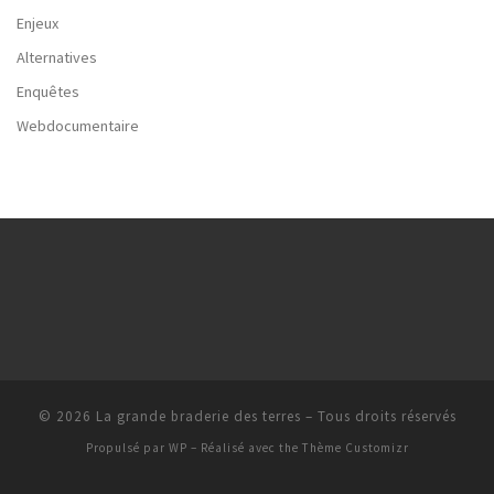
Enjeux
Alternatives
Enquêtes
Webdocumentaire
© 2026
La grande braderie des terres
– Tous droits réservés
Propulsé par
WP
– Réalisé avec the
Thème Customizr