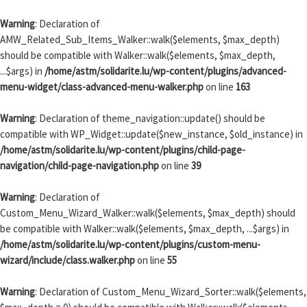
Passer au contenu
Warning
: Declaration of
AMW_Related_Sub_Items_Walker::walk($elements, $max_depth)
should be compatible with Walker::walk($elements, $max_depth,
...$args) in
/home/astm/solidarite.lu/wp-content/plugins/advanced-
menu-widget/class-advanced-menu-walker.php
on line
163
Warning
: Declaration of theme_navigation::update() should be
compatible with WP_Widget::update($new_instance, $old_instance) in
/home/astm/solidarite.lu/wp-content/plugins/child-page-
navigation/child-page-navigation.php
on line
39
Warning
: Declaration of
Custom_Menu_Wizard_Walker::walk($elements, $max_depth) should
be compatible with Walker::walk($elements, $max_depth, ...$args) in
/home/astm/solidarite.lu/wp-content/plugins/custom-menu-
wizard/include/class.walker.php
on line
55
Warning
: Declaration of Custom_Menu_Wizard_Sorter::walk($elements,