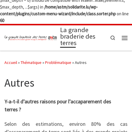
$max_depth = 0) should be compatible with Walker::walk($elements,
$max_depth, ...$args) in
/home/astm/solidarite.lu/wp-
content/plugins/custom-menu-wizard/include/class.sorter.php
on line
60
La grande
braderie des
Search
terres
Me
Accueil
»
Thématique
»
Problématique
»
Autres
Autres
Y-a-t-il d’autres raisons pour l’accaparement des
terres ?
Selon des estimations, environ 80% des cas
d’accaparement de terre sont liés à des grands projets