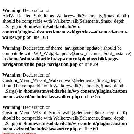
Warning
: Declaration of
AMW_Related_Sub_Items_Walker::walk($elements, $max_depth)
should be compatible with Walker::walk($elements, $max_depth,
...$args) in
/home/astm/solidarite.lu/wp-
content/plugins/advanced-menu-widget/class-advanced-menu-
walker.php
on line
163
Warning
: Declaration of theme_navigation::update() should be
compatible with WP_Widget::update($new_instance, $old_instance)
in
/home/astm/solidarite.lu/wp-content/plugins/child-page-
navigation/child-page-navigation.php
on line
39
Warning
: Declaration of
Custom_Menu_Wizard_Walker::walk($elements, $max_depth)
should be compatible with Walker::walk($elements, $max_depth,
...$args) in
/home/astm/solidarite.lu/wp-content/plugins/custom-
menu-wizard/include/class.walker.php
on line
55
Warning
: Declaration of
Custom_Menu_Wizard_Sorter::walk($elements, $max_depth = 0)
should be compatible with Walker::walk($elements, $max_depth,
...$args) in
/home/astm/solidarite.lu/wp-content/plugins/custom-
menu-wizard/include/class.sorter.php
on line
60