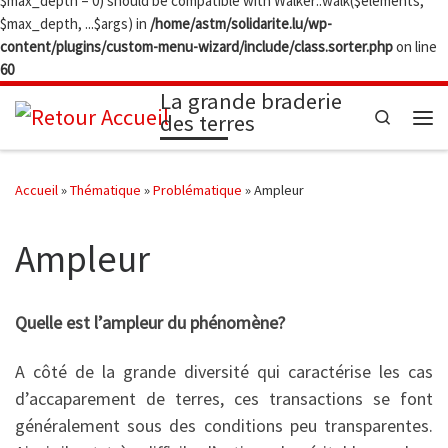
$max_depth = 0) should be compatible with Walker::walk($elements,
$max_depth, ...$args) in
/home/astm/solidarite.lu/wp-
content/plugins/custom-menu-wizard/include/class.sorter.php
on line
60
La grande braderie
des terres
Search
Me
Accueil
»
Thématique
»
Problématique
»
Ampleur
Ampleur
Quelle est l’ampleur du phénomène?
A côté de la grande diversité qui caractérise les cas
d’accaparement de terres, ces transactions se font
généralement sous des conditions peu transparentes.