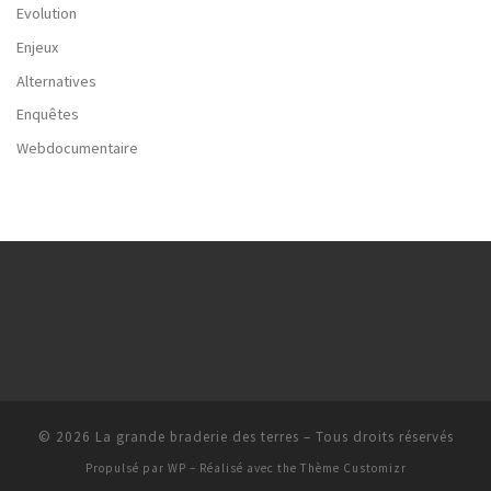
Evolution
Enjeux
Alternatives
Enquêtes
Webdocumentaire
© 2026
La grande braderie des terres
– Tous droits réservés
Propulsé par
WP
– Réalisé avec the
Thème Customizr