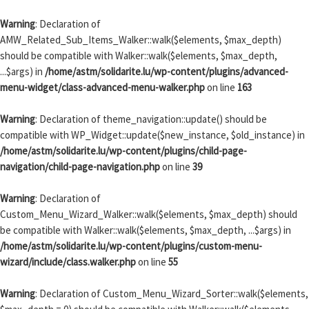
Passer au contenu
Warning
: Declaration of
AMW_Related_Sub_Items_Walker::walk($elements, $max_depth)
should be compatible with Walker::walk($elements, $max_depth,
...$args) in
/home/astm/solidarite.lu/wp-content/plugins/advanced-
menu-widget/class-advanced-menu-walker.php
on line
163
Warning
: Declaration of theme_navigation::update() should be
compatible with WP_Widget::update($new_instance, $old_instance) in
/home/astm/solidarite.lu/wp-content/plugins/child-page-
navigation/child-page-navigation.php
on line
39
Warning
: Declaration of
Custom_Menu_Wizard_Walker::walk($elements, $max_depth) should
be compatible with Walker::walk($elements, $max_depth, ...$args) in
/home/astm/solidarite.lu/wp-content/plugins/custom-menu-
wizard/include/class.walker.php
on line
55
Warning
: Declaration of Custom_Menu_Wizard_Sorter::walk($elements,