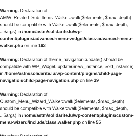
Passer au contenu
Warning
: Declaration of
AMW_Related_Sub_Items_Walker::walk($elements, $max_depth)
should be compatible with Walker::walk($elements, $max_depth,
...$args) in
/home/astm/solidarite.lu/wp-
content/plugins/advanced-menu-widget/class-advanced-menu-
walker.php
on line
163
Warning
: Declaration of theme_navigation::update() should be
compatible with WP_Widget::update($new_instance, $old_instance)
in
/home/astm/solidarite.lu/wp-content/plugins/child-page-
navigation/child-page-navigation.php
on line
39
Warning
: Declaration of
Custom_Menu_Wizard_Walker::walk($elements, $max_depth)
should be compatible with Walker::walk($elements, $max_depth,
...$args) in
/home/astm/solidarite.lu/wp-content/plugins/custom-
menu-wizard/include/class.walker.php
on line
55