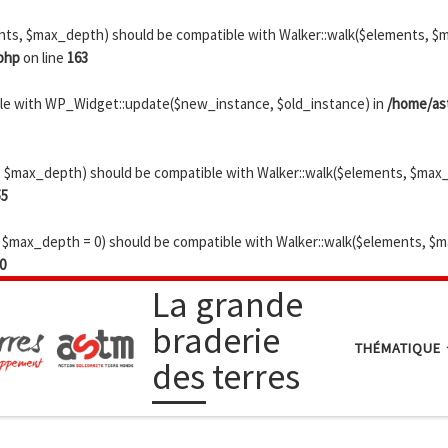
s, $max_depth) should be compatible with Walker::walk($elements, $ma
php
on line
163
ible with WP_Widget::update($new_instance, $old_instance) in
/home/ast
$max_depth) should be compatible with Walker::walk($elements, $max_d
55
max_depth = 0) should be compatible with Walker::walk($elements, $ma
0
La grande
braderie
THÉMATIQUE
des terres