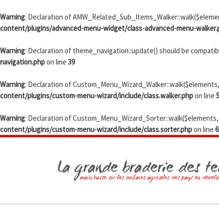
Passer au contenu
Warning
: Declaration of AMW_Related_Sub_Items_Walker::walk($element
content/plugins/advanced-menu-widget/class-advanced-menu-walker.
Warning
: Declaration of theme_navigation::update() should be compat
navigation.php
on line
39
Warning
: Declaration of Custom_Menu_Wizard_Walker::walk($elements, 
content/plugins/custom-menu-wizard/include/class.walker.php
on line
Warning
: Declaration of Custom_Menu_Wizard_Sorter::walk($elements, $
content/plugins/custom-menu-wizard/include/class.sorter.php
on line
6