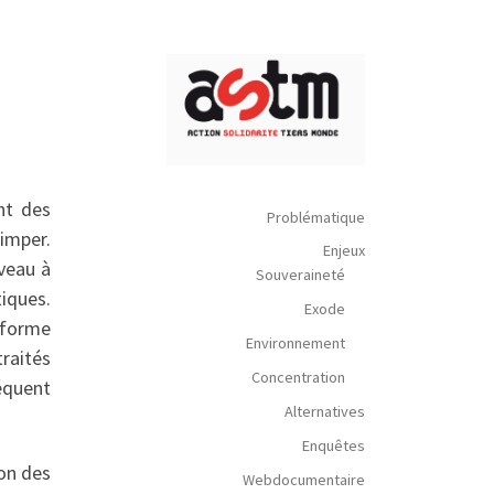
nt des
Problématique
rimper.
Enjeux
veau à
Souveraineté
tiques.
Exode
éforme
Environnement
traités
Concentration
équent
Alternatives
Enquêtes
on des
Webdocumentaire