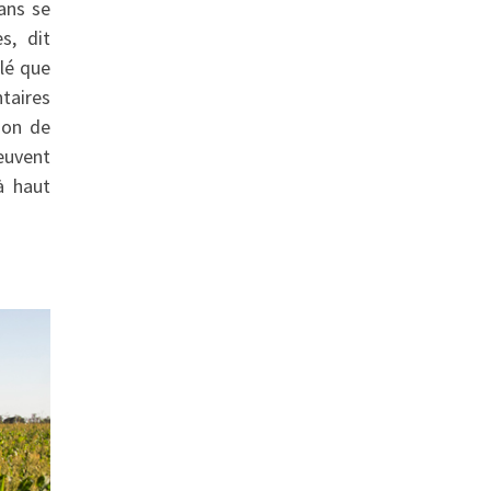
ans se
s, dit
ôlé que
taires
ion de
peuvent
à haut