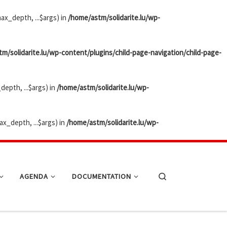
x_depth, ...$args) in
/home/astm/solidarite.lu/wp-
m/solidarite.lu/wp-content/plugins/child-page-navigation/child-page-
epth, ...$args) in
/home/astm/solidarite.lu/wp-
x_depth, ...$args) in
/home/astm/solidarite.lu/wp-
AGENDA
DOCUMENTATION
Search